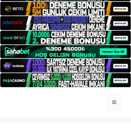
İçeriğe
atla
Menü