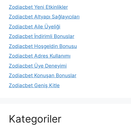
Zodiacbet Yeni Etkinlikler
Zodiacbet Altyapı Sağlayıcıları
Zodiacbet Aile Üyeliği
Zodiacbet İndirimli Bonuslar
Zodiacbet Hoşgeldin Bonusu
Zodiacbet Adres Kullanımı
Zodiacbet Üye Deneyimi
Zodiacbet Konuşan Bonuslar
Zodiacbet Geniş Kitle
Kategoriler