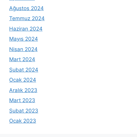
Ağustos 2024
Temmuz 2024
Haziran 2024
Mayıs 2024
Nisan 2024
Mart 2024
Şubat 2024
Ocak 2024
Aralık 2023
Mart 2023
Şubat 2023
Ocak 2023