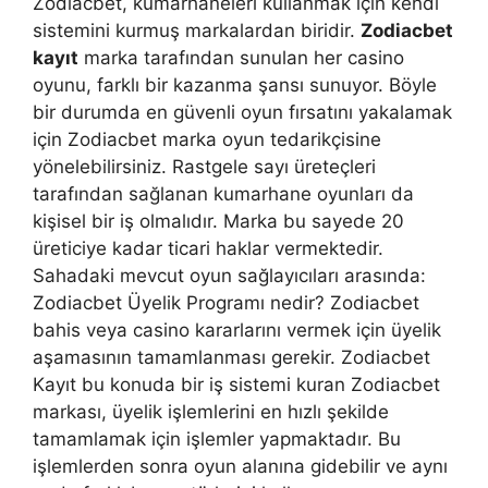
Zodiacbet, kumarhaneleri kullanmak için kendi
sistemini kurmuş markalardan biridir.
Zodiacbet
kayıt
marka tarafından sunulan her casino
oyunu, farklı bir kazanma şansı sunuyor. Böyle
bir durumda en güvenli oyun fırsatını yakalamak
için Zodiacbet marka oyun tedarikçisine
yönelebilirsiniz. Rastgele sayı üreteçleri
tarafından sağlanan kumarhane oyunları da
kişisel bir iş olmalıdır. Marka bu sayede 20
üreticiye kadar ticari haklar vermektedir.
Sahadaki mevcut oyun sağlayıcıları arasında:
Zodiacbet Üyelik Programı nedir? Zodiacbet
bahis veya casino kararlarını vermek için üyelik
aşamasının tamamlanması gerekir. Zodiacbet
Kayıt bu konuda bir iş sistemi kuran Zodiacbet
markası, üyelik işlemlerini en hızlı şekilde
tamamlamak için işlemler yapmaktadır. Bu
işlemlerden sonra oyun alanına gidebilir ve aynı