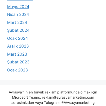
Mayıs 2024
Nisan 2024
Mart 2024
Şubat 2024
Ocak 2024
Aralık 2023
Mart 2023
Şubat 2023
Ocak 2023
Avrasya'nın en büyük reklam platformunda olmak için
Microsoft Teams:
reklam@avrasyamarketing.com
adresimizden veya Telegram: @Avrasyamarketing