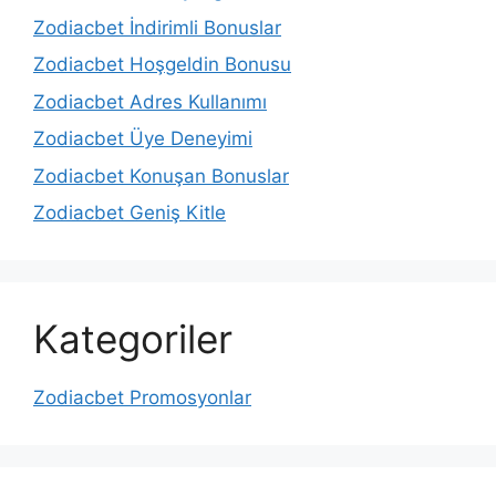
Zodiacbet İndirimli Bonuslar
Zodiacbet Hoşgeldin Bonusu
Zodiacbet Adres Kullanımı
Zodiacbet Üye Deneyimi
Zodiacbet Konuşan Bonuslar
Zodiacbet Geniş Kitle
Kategoriler
Zodiacbet Promosyonlar