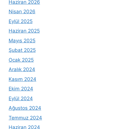
Haziran 2026
Nisan 2026
Eylül 2025
Haziran 2025
Mayıs 2025
Şubat 2025
Ocak 2025
Aralık 2024
Kasım 2024
Ekim 2024
Eylül 2024
Ağustos 2024
Temmuz 2024
Haziran 2024