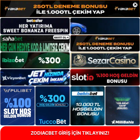
×
ZODIACBET GİRİŞ İÇİN TIKLAYINIZ!