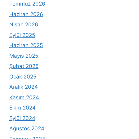
Temmuz 2026
Haziran 2026
Nisan 2026
Eylül 2025
Haziran 2025
Mayıs 2025
Şubat 2025
Ocak 2025
Aralık 2024
Kasım 2024
Ekim 2024
Eylül 2024
Ağustos 2024
Temmuz 2024