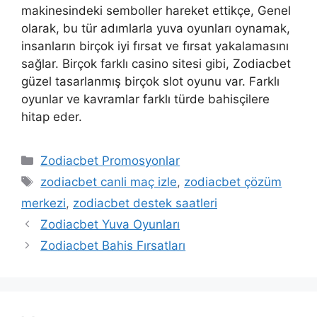
makinesindeki semboller hareket ettikçe, Genel
olarak, bu tür adımlarla yuva oyunları oynamak,
insanların birçok iyi fırsat ve fırsat yakalamasını
sağlar. Birçok farklı casino sitesi gibi, Zodiacbet
güzel tasarlanmış birçok slot oyunu var. Farklı
oyunlar ve kavramlar farklı türde bahisçilere
hitap eder.
Kategoriler
Zodiacbet Promosyonlar
Etiketler
zodiacbet canli maç izle
,
zodiacbet çözüm
merkezi
,
zodiacbet destek saatleri
Zodiacbet Yuva Oyunları
Zodiacbet Bahis Fırsatları