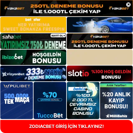
×
ZODIACBET GİRİŞ İÇİN TIKLAYINIZ!