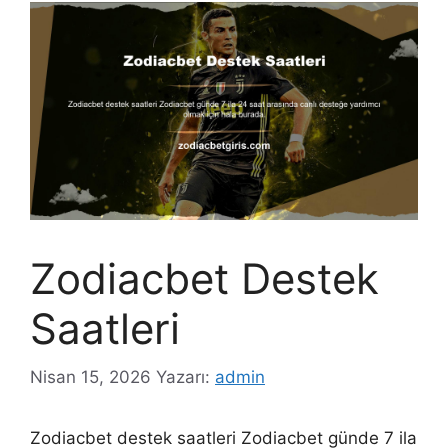
Zodiacbet Destek
Saatleri
Nisan 15, 2026
Yazarı:
admin
Zodiacbet destek saatleri Zodiacbet günde 7 ila