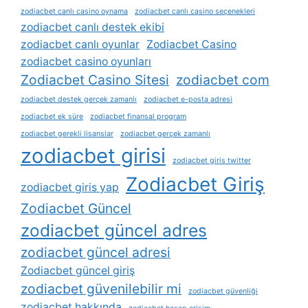
zodiacbet canlı casino oynama
zodiacbet canlı casino seçenekleri
zodiacbet canlı destek ekibi
zodiacbet canlı oyunlar
Zodiacbet Casino
zodiacbet casino oyunları
Zodiacbet Casino Sitesi
zodiacbet com
zodiacbet destek gerçek zamanlı
zodiacbet e-posta adresi
zodiacbet ek süre
zodiacbet finansal program
zodiacbet gerekli lisanslar
zodiacbet gerçek zamanlı
zodiacbet girisi
zodiacbet giris twitter
Zodiacbet Giriş
zodiacbet giris yap
Zodiacbet Güncel
zodiacbet güncel adres
zodiacbet güncel adresi
Zodiacbet güncel giriş
zodiacbet güvenilebilir mi
zodiacbet güvenliği
zodiacbet hakkında