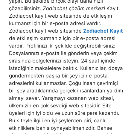
yapın. Bu şekilde birçok olayı daha hızlı
çözebilirsiniz.
Zodiacbet çözüm merkezi
Kayıt.
Zodiacbet kayıt web sitesinde de etkileşim
kurmanız için bir e-posta adresi vardır.
Zodiacbet kayıt web sitesinde
Zodiacbet Kayıt
de etkileşim kurmanız için bir e-posta adresi
vardır. Profilinizi iki şekilde değiştirebilirsiniz:
Dosyalarınızı e-posta ile gönderin veya çekim
sırasında belgelerinizi isteyin. 24 saat içinde
istediğiniz makalelere baktık. Kullanıcılar, dosya
göndermekten başka bir şey için e-posta
adreslerini kullanmazlar. Çoğu insan çevrimiçi
bir şey aradıklarında gerçek insanlardan yardım
almayı sever. Yarışmayı kazanan web sitesi,
ülkemizin en çok sevdiği web sitesidir. Site
üyeleri için iyi oldu ve uzun süre para kazandı.
Bu siteyle ilgili en iyi şeylerden biri, canlı
etkinliklere bahis oynayabilmenizdir. Bahse