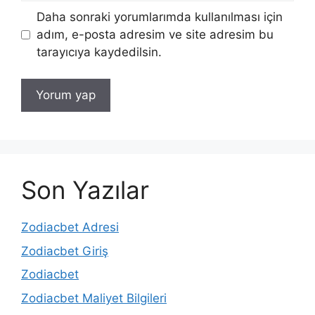
Daha sonraki yorumlarımda kullanılması için
adım, e-posta adresim ve site adresim bu
tarayıcıya kaydedilsin.
Son Yazılar
Zodiacbet Adresi
Zodiacbet Giriş
Zodiacbet
Zodiacbet Maliyet Bilgileri