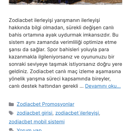
Zodiacbet ilerleyişi yarışmanın ilerleyişi
hakkında bilgi olmadan, sürekli değişen canlı
bahis ortamına ayak uydurmak imkansızdır. Bu
sistem aynı zamanda verimliliği optimize etme
şansı da sağlar. Spor bahisleri yoluyla para
kazanmakla ilgileniyorsanız ve oyununuzu bir
sonraki seviyeye taşımak istiyorsanız doğru yere
geldiniz. Zodiacbet canlı maç izleme aşamasına
yönelik yarışma süreci kapsamında bireyler,
canlı destek hattından gerekli …
Devamını oku…
Kategoriler
Zodiacbet Promosyonlar
Etiketler
zodiacbet girisi
,
zodiacbet i̇lerleyişi
,
zodiacbet mobil sistemi
Yorum yap