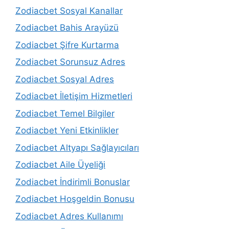
Zodiacbet Sosyal Kanallar
Zodiacbet Bahis Arayüzü
Zodiacbet Şifre Kurtarma
Zodiacbet Sorunsuz Adres
Zodiacbet Sosyal Adres
Zodiacbet İletişim Hizmetleri
Zodiacbet Temel Bilgiler
Zodiacbet Yeni Etkinlikler
Zodiacbet Altyapı Sağlayıcıları
Zodiacbet Aile Üyeliği
Zodiacbet İndirimli Bonuslar
Zodiacbet Hoşgeldin Bonusu
Zodiacbet Adres Kullanımı