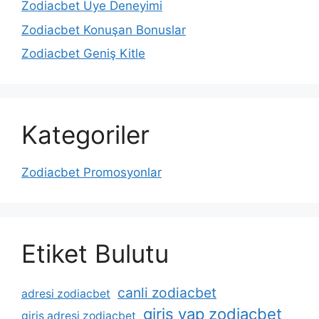
Zodiacbet Üye Deneyimi
Zodiacbet Konuşan Bonuslar
Zodiacbet Geniş Kitle
Kategoriler
Zodiacbet Promosyonlar
Etiket Bulutu
canli zodiacbet
adresi zodiacbet
giris yap zodiacbet
giris adresi zodiacbet