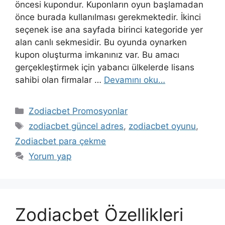
öncesi kupondur. Kuponların oyun başlamadan
önce burada kullanılması gerekmektedir. İkinci
seçenek ise ana sayfada birinci kategoride yer
alan canlı sekmesidir. Bu oyunda oynarken
kupon oluşturma imkanınız var. Bu amacı
gerçekleştirmek için yabancı ülkelerde lisans
sahibi olan firmalar …
Devamını oku…
Kategoriler
Zodiacbet Promosyonlar
Etiketler
zodiacbet güncel adres
,
zodiacbet oyunu
,
Zodiacbet para çekme
Yorum yap
Zodiacbet Özellikleri