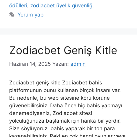
ödülleri
,
zodiacbet üyelik güvenliği
Yorum yap
Zodiacbet Geniş Kitle
Haziran 14, 2025
Yazarı:
admin
Zodiacbet geniş kitle Zodiacbet bahis
platformunun bunu kullanan birçok insanı var.
Bu nedenle, bu web sitesine körü körüne
güvenebilirsiniz. Daha önce hiç bahis yapmayı
denemediyseniz, Zodiacbet sitesi
yolculuğunuza başlamak için harika bir yerdir.
Size söylüyoruz, bahis yaparak bir ton para
kazanabilirsiniz. Peki en çok hangi oyunlar veya