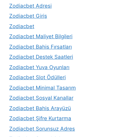
Zodiacbet Adresi
Zodiacbet Giriş
Zodiacbet
Zodiacbet Maliyet Bilgileri
Zodiacbet Bahis Fırsatları
Zodiacbet Destek Saatleri
Zodiacbet Yuva Oyunları
Zodiacbet Slot Ödülleri
Zodiacbet Minimal Tasarım
Zodiacbet Sosyal Kanallar
Zodiacbet Bahis Arayüzü
Zodiacbet Şifre Kurtarma
Zodiacbet Sorunsuz Adres