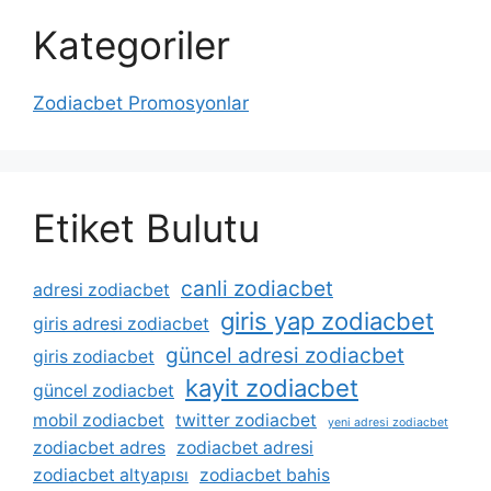
Kategoriler
Zodiacbet Promosyonlar
Etiket Bulutu
canli zodiacbet
adresi zodiacbet
giris yap zodiacbet
giris adresi zodiacbet
güncel adresi zodiacbet
giris zodiacbet
kayit zodiacbet
güncel zodiacbet
mobil zodiacbet
twitter zodiacbet
yeni adresi zodiacbet
zodiacbet adres
zodiacbet adresi
zodiacbet altyapısı
zodiacbet bahis