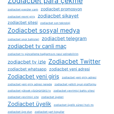
Zodiacbet para çekme
zodiacbet promosyon
zodiacbet popüler canlı
zodiacbet sikayet
zodiacbet resmi giriş
zodiacbet sitesi
zodiacbet son teknoloji
Zodiacbet sosyal medya
zodiacbet telegram
zodiacbet spor bahisleri
zodiacbet tv canli maç
zodiacbet tv güncelleme bağlantısını nasıl edinebilirim
Zodiacbet Twitter
zodiacbet tv izle
zodiacbet whatsapp
zodiacbet yeni adresi
Zodiacbet yeni giriş
zodiacbet yeni giriş adresi
zodiacbet yeni giriş adresi nerede
zodiacbet yetkili oyun platformu
zodiacbet yüksek çözünürlüklü tv
zodiacbet çevrimiçi bahis sitesi
zodiacbet çevrimiçi site
zodiacbet üyeleri
Zodiacbet üyelik
zodiacbet üyelik süreci hızlı mı
zodiacbet üye olun
zodiacbet şart koşullar