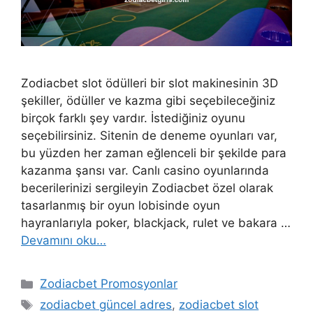
Zodiacbet slot ödülleri bir slot makinesinin 3D
şekiller, ödüller ve kazma gibi seçebileceğiniz
birçok farklı şey vardır. İstediğiniz oyunu
seçebilirsiniz. Sitenin de deneme oyunları var,
bu yüzden her zaman eğlenceli bir şekilde para
kazanma şansı var. Canlı casino oyunlarında
becerilerinizi sergileyin Zodiacbet özel olarak
tasarlanmış bir oyun lobisinde oyun
hayranlarıyla poker, blackjack, rulet ve bakara …
Devamını oku…
Kategoriler
Zodiacbet Promosyonlar
Etiketler
zodiacbet güncel adres
,
zodiacbet slot