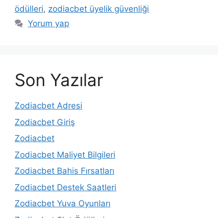
ödülleri
,
zodiacbet üyelik güvenliği
Yorum yap
Son Yazılar
Zodiacbet Adresi
Zodiacbet Giriş
Zodiacbet
Zodiacbet Maliyet Bilgileri
Zodiacbet Bahis Fırsatları
Zodiacbet Destek Saatleri
Zodiacbet Yuva Oyunları