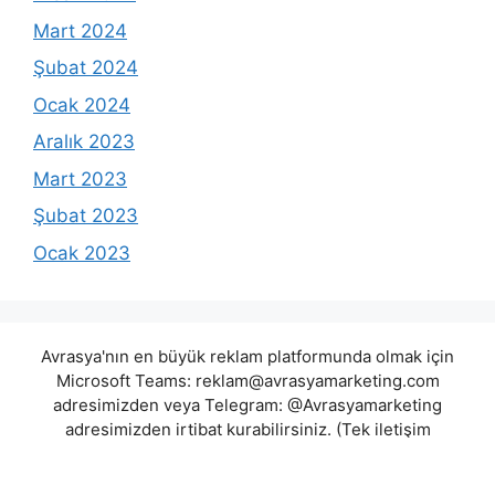
Mart 2024
Şubat 2024
Ocak 2024
Aralık 2023
Mart 2023
Şubat 2023
Ocak 2023
Avrasya'nın en büyük reklam platformunda olmak için
Microsoft Teams:
reklam@avrasyamarketing.com
adresimizden veya Telegram: @Avrasyamarketing
adresimizden irtibat kurabilirsiniz. (Tek iletişim
adreslerimiz teams / telegram ve mail adresimizdir.
Harici hiçbir iletişim adresimiz bulunmamaktadır.