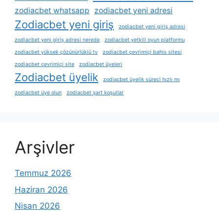
zodiacbet whatsapp
zodiacbet yeni adresi
Zodiacbet yeni giriş
zodiacbet yeni giriş adresi
zodiacbet yeni giriş adresi nerede
zodiacbet yetkili oyun platformu
zodiacbet yüksek çözünürlüklü tv
zodiacbet çevrimiçi bahis sitesi
zodiacbet çevrimiçi site
zodiacbet üyeleri
Zodiacbet üyelik
zodiacbet üyelik süreci hızlı mı
zodiacbet üye olun
zodiacbet şart koşullar
Arşivler
Temmuz 2026
Haziran 2026
Nisan 2026