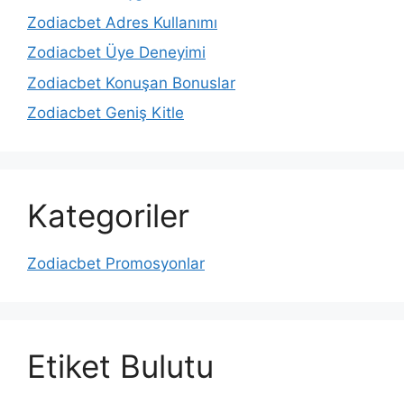
Zodiacbet Adres Kullanımı
Zodiacbet Üye Deneyimi
Zodiacbet Konuşan Bonuslar
Zodiacbet Geniş Kitle
Kategoriler
Zodiacbet Promosyonlar
Etiket Bulutu