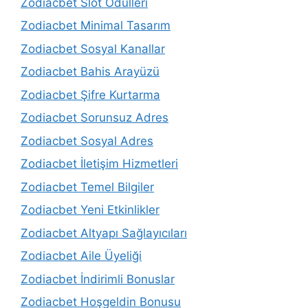
Zodiacbet Slot Ödülleri
Zodiacbet Minimal Tasarım
Zodiacbet Sosyal Kanallar
Zodiacbet Bahis Arayüzü
Zodiacbet Şifre Kurtarma
Zodiacbet Sorunsuz Adres
Zodiacbet Sosyal Adres
Zodiacbet İletişim Hizmetleri
Zodiacbet Temel Bilgiler
Zodiacbet Yeni Etkinlikler
Zodiacbet Altyapı Sağlayıcıları
Zodiacbet Aile Üyeliği
Zodiacbet İndirimli Bonuslar
Zodiacbet Hoşgeldin Bonusu