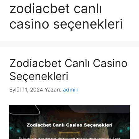
zodiacbet canlı
casino seçenekleri
Zodiacbet Canlı Casino
Seçenekleri
Eylül 11, 2024
Yazarı:
admin