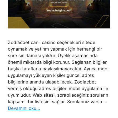
Zodiacbet canlı casino seçenekleri sitede
oynamak ve yatırım yapmak için herhangi bir
süre sınırlaması yoktur. Üyelik aşamasında
önemli miktarda bilgi korunur. Sağlanan bilgiler
başka taraflarla paylaşılmayacaktır. Ayrıca mobil
uygulamayı yükleyen kişiler güncel adres
bilgilerine anında ulaşabilecek. Zodiacbet
vermiş olduğu adres bilgileri mobil uygulama ile
uyumludur. Web sitesi, sorabileceğiniz soruların
kapsamlı bir listesini sağlar. Sorularınız varsa …
Devamını oku…