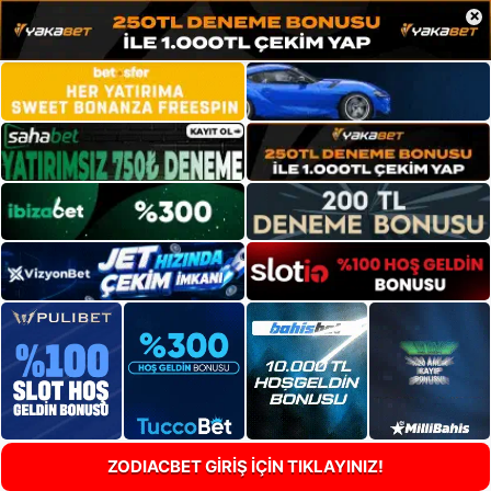
×
ZODIACBET GİRİŞ İÇİN TIKLAYINIZ!