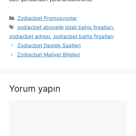
Kategoriler
Zodiacbet Promosyonlar
Etiketler
zodiacbet abonelik i̇ptali bahis fırsatları
,
zodiacbet adresi
,
zodiacbet bahis fırsatları
Zodiacbet Destek Saatleri
Zodiacbet Maliyet Bilgileri
Yorum yapın
Yorum