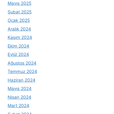
Mayıs 2025
Şubat 2025
Ocak 2025
Aralık 2024
Kasım 2024
Ekim 2024
Eylül 2024
Ağustos 2024
Temmuz 2024
Haziran 2024
Mayıs 2024
Nisan 2024
Mart 2024