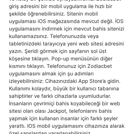
giriş adresini bir mobil uygulama ile hızlı bir
şekilde öğrenebilirsiniz. Sitenin mobil
uygulaması iOS mağazasında mevcut değil. İOS
uygulamasını indirmek için mevcut bahis sitenizi
kullanamazsınız. Telefonunuzda veya
tabletinizdeki tarayıcıya yeni web sitesi adresini
yazın. Şeridi görmek için sayfanın sol üst
köşesine tıklayın. Pop-up menüsünün diğer
kısmını tıklayın. Telefonunuz için Zodiacbet
uygulamasını almak için şu adımları
izleyebilirsiniz: Cihazınızdaki App Store’a gidin.
Kullanımı kolaydır, büyük bir kullanıcı tabanına
sahiptirler ve farklı cihazlarla uyumludurlar.
İnsanların çevrimiçi bahis koyabileceği bir web
sitesi olan olası Jackpot, telefonlarını bahis
yapmak için kullanan insanlar için farklı şeyler
yarattı. IOS mobil uygulamasını cihazınıza alarak
özel şanslardan yararlanabilirsiniz.