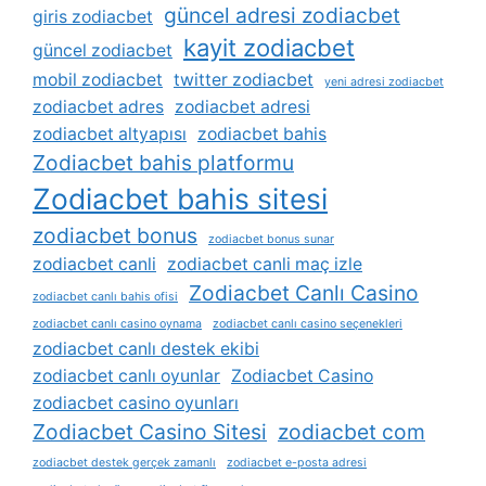
güncel adresi zodiacbet
giris zodiacbet
kayit zodiacbet
güncel zodiacbet
mobil zodiacbet
twitter zodiacbet
yeni adresi zodiacbet
zodiacbet adres
zodiacbet adresi
zodiacbet altyapısı
zodiacbet bahis
Zodiacbet bahis platformu
Zodiacbet bahis sitesi
zodiacbet bonus
zodiacbet bonus sunar
zodiacbet canli
zodiacbet canli maç izle
Zodiacbet Canlı Casino
zodiacbet canlı bahis ofisi
zodiacbet canlı casino oynama
zodiacbet canlı casino seçenekleri
zodiacbet canlı destek ekibi
zodiacbet canlı oyunlar
Zodiacbet Casino
zodiacbet casino oyunları
Zodiacbet Casino Sitesi
zodiacbet com
zodiacbet destek gerçek zamanlı
zodiacbet e-posta adresi