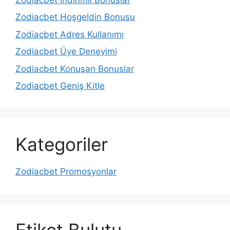
Zodiacbet Hoşgeldin Bonusu
Zodiacbet Adres Kullanımı
Zodiacbet Üye Deneyimi
Zodiacbet Konuşan Bonuslar
Zodiacbet Geniş Kitle
Kategoriler
Zodiacbet Promosyonlar