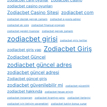
zodiacbet canlı oyunlar
Zodiacbet Casino
zodiacbet casino oyunları
Zodiacbet Casino Sitesi
zodiacbet com
zodiacbet destek gerçek zamanlı
zodiacbet e-posta adresi
zodiacbet ek süre
zodiacbet finansal program
zodiacbet gerekli lisanslar
zodiacbet gerçek zamanlı
zodiacbet girisi
zodiacbet giris twitter
Zodiacbet Giriş
zodiacbet giris yap
Zodiacbet Güncel
zodiacbet güncel adres
zodiacbet güncel adresi
Zodiacbet güncel giriş
zodiacbet güvenilebilir mi
zodiacbet güvenliği
zodiacbet hakkında
zodiacbet hesap erişim
zodiacbet instagram
zodiacbet i̇kramiye şansı
zodiacbet i̇lerleyişi
zodiacbet i̇çin i̇letişim seçenekleri
zodiacbet katılın bonus sunar