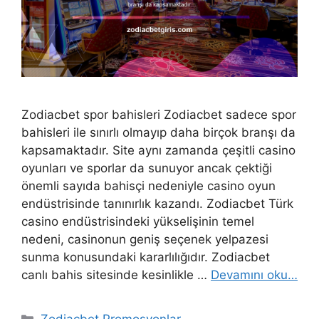
Zodiacbet spor bahisleri Zodiacbet sadece spor
bahisleri ile sınırlı olmayıp daha birçok branşı da
kapsamaktadır. Site aynı zamanda çeşitli casino
oyunları ve sporlar da sunuyor ancak çektiği
önemli sayıda bahisçi nedeniyle casino oyun
endüstrisinde tanınırlık kazandı. Zodiacbet Türk
casino endüstrisindeki yükselişinin temel
nedeni, casinonun geniş seçenek yelpazesi
sunma konusundaki kararlılığıdır. Zodiacbet
canlı bahis sitesinde kesinlikle …
Devamını oku…
Kategoriler