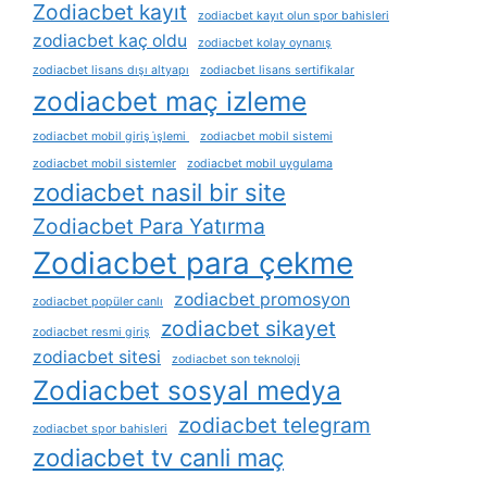
Zodiacbet kayıt
zodiacbet kayıt olun spor bahisleri
zodiacbet kaç oldu
zodiacbet kolay oynanış
zodiacbet lisans dışı altyapı
zodiacbet lisans sertifikalar
zodiacbet maç izleme
zodiacbet mobil giriş i̇şlemi
zodiacbet mobil sistemi
zodiacbet mobil sistemler
zodiacbet mobil uygulama
zodiacbet nasil bir site
Zodiacbet Para Yatırma
Zodiacbet para çekme
zodiacbet promosyon
zodiacbet popüler canlı
zodiacbet sikayet
zodiacbet resmi giriş
zodiacbet sitesi
zodiacbet son teknoloji
Zodiacbet sosyal medya
zodiacbet telegram
zodiacbet spor bahisleri
zodiacbet tv canli maç