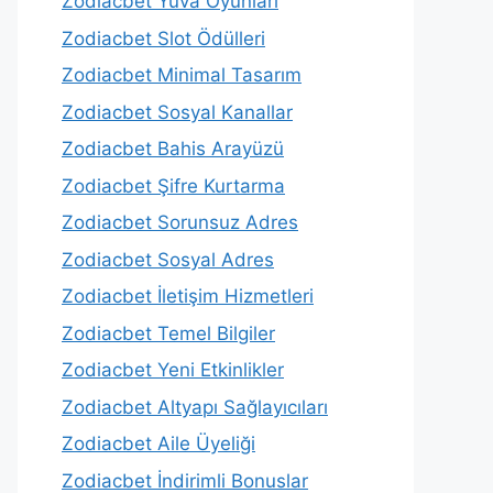
Zodiacbet Yuva Oyunları
Zodiacbet Slot Ödülleri
Zodiacbet Minimal Tasarım
Zodiacbet Sosyal Kanallar
Zodiacbet Bahis Arayüzü
Zodiacbet Şifre Kurtarma
Zodiacbet Sorunsuz Adres
Zodiacbet Sosyal Adres
Zodiacbet İletişim Hizmetleri
Zodiacbet Temel Bilgiler
Zodiacbet Yeni Etkinlikler
Zodiacbet Altyapı Sağlayıcıları
Zodiacbet Aile Üyeliği
Zodiacbet İndirimli Bonuslar