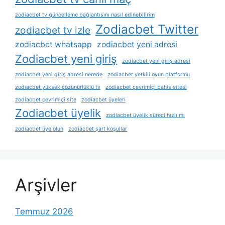
zodiacbet tv güncelleme bağlantısını nasıl edinebilirim
Zodiacbet Twitter
zodiacbet tv izle
zodiacbet whatsapp
zodiacbet yeni adresi
Zodiacbet yeni giriş
zodiacbet yeni giriş adresi
zodiacbet yeni giriş adresi nerede
zodiacbet yetkili oyun platformu
zodiacbet yüksek çözünürlüklü tv
zodiacbet çevrimiçi bahis sitesi
zodiacbet çevrimiçi site
zodiacbet üyeleri
Zodiacbet üyelik
zodiacbet üyelik süreci hızlı mı
zodiacbet üye olun
zodiacbet şart koşullar
Arşivler
Temmuz 2026