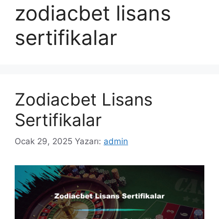
zodiacbet lisans
sertifikalar
Zodiacbet Lisans
Sertifikalar
Ocak 29, 2025
Yazarı:
admin