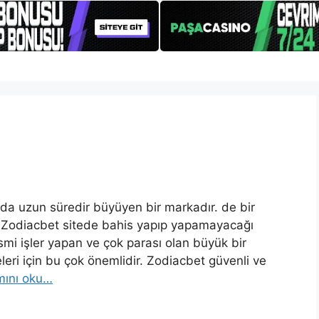
da uzun süredir büyüyen bir markadır. de bir
a. Zodiacbet sitede bahis yapıp yapamayacağı
smi işler yapan ve çok parası olan büyük bir
teleri için bu çok önemlidir. Zodiacbet güvenli ve
ını oku…