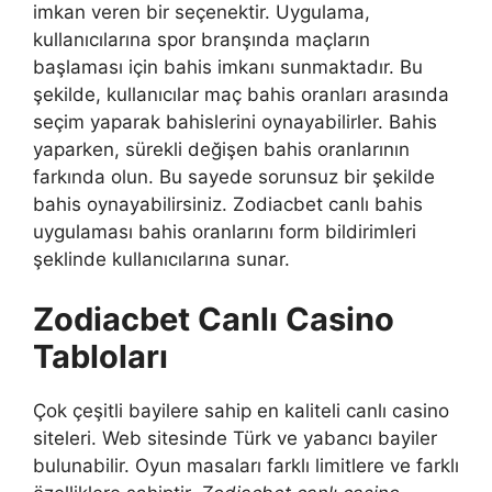
imkan veren bir seçenektir. Uygulama,
kullanıcılarına spor branşında maçların
başlaması için bahis imkanı sunmaktadır. Bu
şekilde, kullanıcılar maç bahis oranları arasında
seçim yaparak bahislerini oynayabilirler. Bahis
yaparken, sürekli değişen bahis oranlarının
farkında olun. Bu sayede sorunsuz bir şekilde
bahis oynayabilirsiniz. Zodiacbet canlı bahis
uygulaması bahis oranlarını form bildirimleri
şeklinde kullanıcılarına sunar.
Zodiacbet Canlı Casino
Tabloları
Çok çeşitli bayilere sahip en kaliteli canlı casino
siteleri. Web sitesinde Türk ve yabancı bayiler
bulunabilir. Oyun masaları farklı limitlere ve farklı