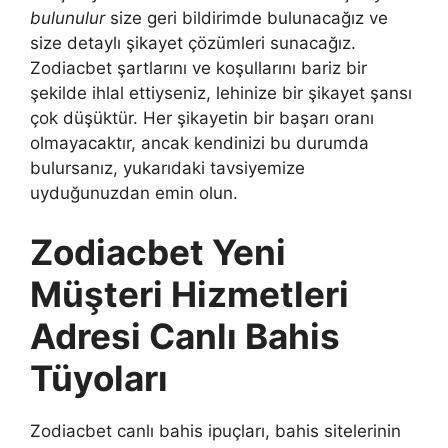
bulunulur
size geri bildirimde bulunacağız ve
size detaylı şikayet çözümleri sunacağız.
Zodiacbet şartlarını ve koşullarını bariz bir
şekilde ihlal ettiyseniz, lehinize bir şikayet şansı
çok düşüktür. Her şikayetin bir başarı oranı
olmayacaktır, ancak kendinizi bu durumda
bulursanız, yukarıdaki tavsiyemize
uyduğunuzdan emin olun.
Zodiacbet Yeni
Müşteri Hizmetleri
Adresi Canlı Bahis
Tüyoları
Zodiacbet canlı bahis ipuçları, bahis sitelerinin