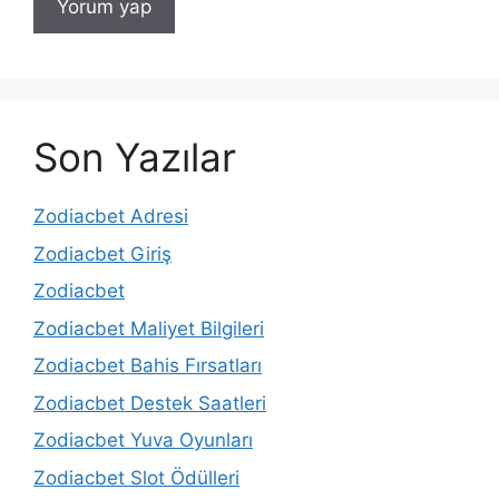
Son Yazılar
Zodiacbet Adresi
Zodiacbet Giriş
Zodiacbet
Zodiacbet Maliyet Bilgileri
Zodiacbet Bahis Fırsatları
Zodiacbet Destek Saatleri
Zodiacbet Yuva Oyunları
Zodiacbet Slot Ödülleri