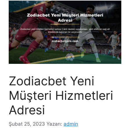
Zodiacbet Yeni
Müşteri Hizmetleri
Adresi
Şubat 25, 2023
Yazarı:
admin