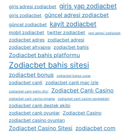
giris yap zodiacbet
giris adresi zodiacbet
güncel adresi zodiacbet
giris zodiacbet
kayit zodiacbet
güncel zodiacbet
mobil zodiacbet
twitter zodiacbet
yeni adresi zodiacbet
zodiacbet adres
zodiacbet adresi
zodiacbet altyapısı
zodiacbet bahis
Zodiacbet bahis platformu
Zodiacbet bahis sitesi
zodiacbet bonus
zodiacbet bonus sunar
zodiacbet canli
zodiacbet canli maç izle
Zodiacbet Canlı Casino
zodiacbet canlı bahis ofisi
zodiacbet canlı casino oynama
zodiacbet canlı casino seçenekleri
zodiacbet canlı destek ekibi
zodiacbet canlı oyunlar
Zodiacbet Casino
zodiacbet casino oyunları
Zodiacbet Casino Sitesi
zodiacbet com