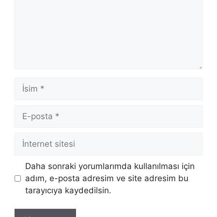
İsim
E-
posta
İnternet
sitesi
Daha sonraki yorumlarımda kullanılması için
adım, e-posta adresim ve site adresim bu
tarayıcıya kaydedilsin.