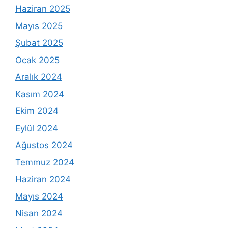
Haziran 2025
Mayıs 2025
Şubat 2025
Ocak 2025
Aralık 2024
Kasım 2024
Ekim 2024
Eylül 2024
Ağustos 2024
Temmuz 2024
Haziran 2024
Mayıs 2024
Nisan 2024