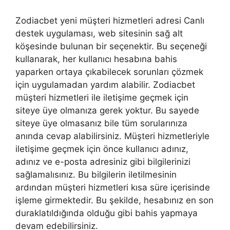
Zodiacbet yeni müşteri hizmetleri adresi Canlı
destek uygulaması, web sitesinin sağ alt
köşesinde bulunan bir seçenektir. Bu seçeneği
kullanarak, her kullanıcı hesabına bahis
yaparken ortaya çıkabilecek sorunları çözmek
için uygulamadan yardım alabilir. Zodiacbet
müşteri hizmetleri ile iletişime geçmek için
siteye üye olmanıza gerek yoktur. Bu sayede
siteye üye olmasanız bile tüm sorularınıza
anında cevap alabilirsiniz. Müşteri hizmetleriyle
iletişime geçmek için önce kullanıcı adınız,
adınız ve e-posta adresiniz gibi bilgilerinizi
sağlamalısınız. Bu bilgilerin iletilmesinin
ardından müşteri hizmetleri kısa süre içerisinde
işleme girmektedir. Bu şekilde, hesabınız en son
duraklatıldığında olduğu gibi bahis yapmaya
devam edebilirsiniz.