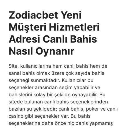
Zodiacbet Yeni
Müşteri Hizmetleri
Adresi Canlı Bahis
Nasıl Oynanır
Site, kullanıcılarına hem canlı bahis hem de
sanal bahis olmak üzere çok sayıda bahis
seçeneği sunmaktadır. Kullanıcılar bu
seçenekler arasından seçim yapabilir ve
bahislerini kolay bir şekilde oynayabilir. Bu
sitede bulunan canlı bahis seçeneklerinden
bazıları şu şekildedir; canlı bahis, poker ve canlı
casino gibi seçenekler var. Bu bahis
seçeneklerine daha önce hiç bahis yapmamış