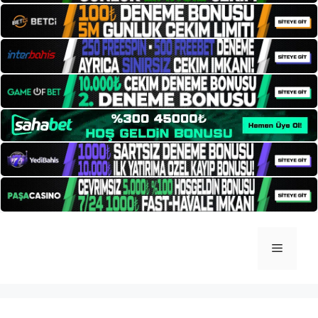
İçeriğe
atla
Menü