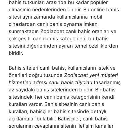
bahis tutkunları arasında bu kadar popüler
olmasının nedenlerinden biridir. Bu online bahis
sitesi aynı zamanda kullanıcılarına mobil
cihazlardan canlı bahis oynama imkanı
sunmaktadır. Zodiacbet canlı bahis oranları ve
çok çeşitli canlı bahis kategorileri, bu bahis
sitesini diğerlerinden ayıran temel özelliklerden
biridir.
Bahis siteleri canlı bahis, kullanıcıların istek ve
önerileri doğrultusunda
Zodiacbet yeni müşteri
hizmetleri adresi canlı bahis tüyoları
tasarlanmış
az sayıdaki bahis sitelerinden biridir. Bir bahis
sitesindeki her canlı bahis kategorisinin kendi
kuralları vardır. Bahis sitesinin canlı bahis
kuralları, bahisçiler bahis sitesinde detaylı
açıklamalar bulabilir. Bahisçiler, canlı bahis
sorularının cevaplarını sitenin iletişim kanalları