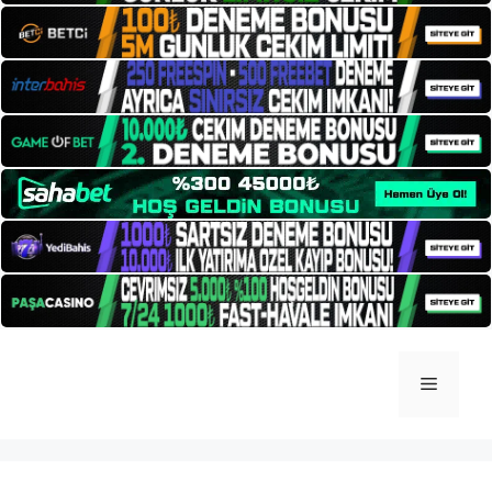
İçeriğe
atla
Menü