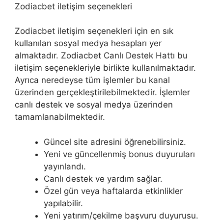
Zodiacbet iletişim seçenekleri
Zodiacbet iletişim seçenekleri için en sık
kullanılan sosyal medya hesapları yer
almaktadır. Zodiacbet Canlı Destek Hattı bu
iletişim seçenekleriyle birlikte kullanılmaktadır.
Ayrıca neredeyse tüm işlemler bu kanal
üzerinden gerçekleştirilebilmektedir. İşlemler
canlı destek ve sosyal medya üzerinden
tamamlanabilmektedir.
Güncel site adresini öğrenebilirsiniz.
Yeni ve güncellenmiş bonus duyuruları
yayınlandı.
Canlı destek ve yardım sağlar.
Özel gün veya haftalarda etkinlikler
yapılabilir.
Yeni yatırım/çekilme başvuru duyurusu.