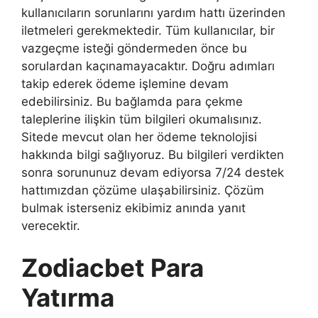
kullanıcıların sorunlarını yardım hattı üzerinden
iletmeleri gerekmektedir. Tüm kullanıcılar, bir
vazgeçme isteği göndermeden önce bu
sorulardan kaçınamayacaktır. Doğru adımları
takip ederek ödeme işlemine devam
edebilirsiniz. Bu bağlamda para çekme
taleplerine ilişkin tüm bilgileri okumalısınız.
Sitede mevcut olan her ödeme teknolojisi
hakkında bilgi sağlıyoruz. Bu bilgileri verdikten
sonra sorununuz devam ediyorsa 7/24 destek
hattımızdan çözüme ulaşabilirsiniz. Çözüm
bulmak isterseniz ekibimiz anında yanıt
verecektir.
Zodiacbet Para
Yatırma