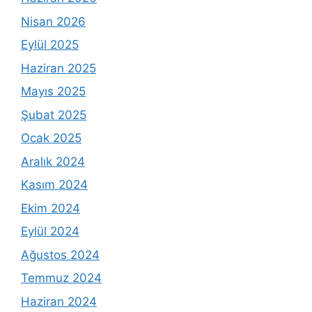
Nisan 2026
Eylül 2025
Haziran 2025
Mayıs 2025
Şubat 2025
Ocak 2025
Aralık 2024
Kasım 2024
Ekim 2024
Eylül 2024
Ağustos 2024
Temmuz 2024
Haziran 2024