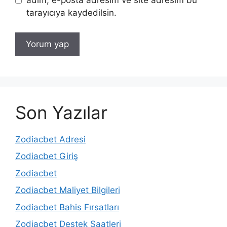
adım, e-posta adresim ve site adresim bu
tarayıcıya kaydedilsin.
Son Yazılar
Zodiacbet Adresi
Zodiacbet Giriş
Zodiacbet
Zodiacbet Maliyet Bilgileri
Zodiacbet Bahis Fırsatları
Zodiacbet Destek Saatleri