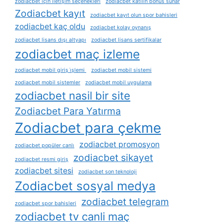
zodiacbet i̇çin i̇letişim seçenekleri
zodiacbet katılın bonus sunar
Zodiacbet kayıt
zodiacbet kayıt olun spor bahisleri
zodiacbet kaç oldu
zodiacbet kolay oynanış
zodiacbet lisans dışı altyapı
zodiacbet lisans sertifikalar
zodiacbet maç izleme
zodiacbet mobil giriş i̇şlemi
zodiacbet mobil sistemi
zodiacbet mobil sistemler
zodiacbet mobil uygulama
zodiacbet nasil bir site
Zodiacbet Para Yatırma
Zodiacbet para çekme
zodiacbet promosyon
zodiacbet popüler canlı
zodiacbet sikayet
zodiacbet resmi giriş
zodiacbet sitesi
zodiacbet son teknoloji
Zodiacbet sosyal medya
zodiacbet telegram
zodiacbet spor bahisleri
zodiacbet tv canli maç