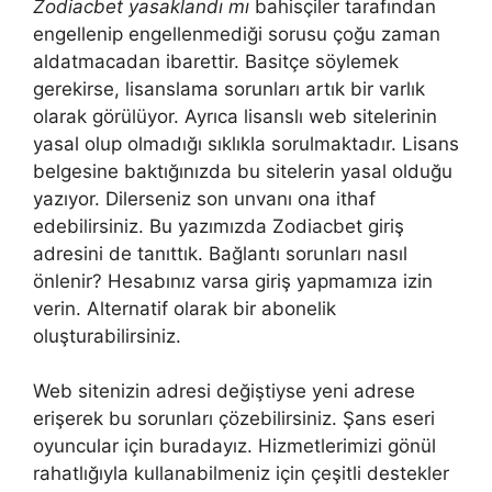
Zodiacbet yasaklandı mı
bahisçiler tarafından
engellenip engellenmediği sorusu çoğu zaman
aldatmacadan ibarettir. Basitçe söylemek
gerekirse, lisanslama sorunları artık bir varlık
olarak görülüyor. Ayrıca lisanslı web sitelerinin
yasal olup olmadığı sıklıkla sorulmaktadır. Lisans
belgesine baktığınızda bu sitelerin yasal olduğu
yazıyor. Dilerseniz son unvanı ona ithaf
edebilirsiniz. Bu yazımızda Zodiacbet giriş
adresini de tanıttık. Bağlantı sorunları nasıl
önlenir? Hesabınız varsa giriş yapmamıza izin
verin. Alternatif olarak bir abonelik
oluşturabilirsiniz.
Web sitenizin adresi değiştiyse yeni adrese
erişerek bu sorunları çözebilirsiniz. Şans eseri
oyuncular için buradayız. Hizmetlerimizi gönül
rahatlığıyla kullanabilmeniz için çeşitli destekler