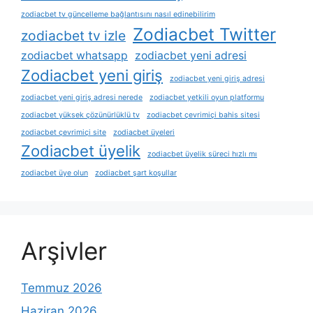
zodiacbet tv güncelleme bağlantısını nasıl edinebilirim
Zodiacbet Twitter
zodiacbet tv izle
zodiacbet whatsapp
zodiacbet yeni adresi
Zodiacbet yeni giriş
zodiacbet yeni giriş adresi
zodiacbet yeni giriş adresi nerede
zodiacbet yetkili oyun platformu
zodiacbet yüksek çözünürlüklü tv
zodiacbet çevrimiçi bahis sitesi
zodiacbet çevrimiçi site
zodiacbet üyeleri
Zodiacbet üyelik
zodiacbet üyelik süreci hızlı mı
zodiacbet üye olun
zodiacbet şart koşullar
Arşivler
Temmuz 2026
Haziran 2026