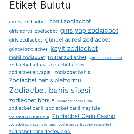
Etiket Bulutu
canli zodiacbet
adresi zodiacbet
giris yap zodiacbet
giris adresi zodiacbet
güncel adresi zodiacbet
giris zodiacbet
kayit zodiacbet
güncel zodiacbet
mobil zodiacbet
twitter zodiacbet
yeni adresi zodiacbet
zodiacbet adres
zodiacbet adresi
zodiacbet altyapısı
zodiacbet bahis
Zodiacbet bahis platformu
Zodiacbet bahis sitesi
zodiacbet bonus
zodiacbet bonus sunar
zodiacbet canli
zodiacbet canli maç izle
Zodiacbet Canlı Casino
zodiacbet canlı bahis ofisi
zodiacbet canlı casino oynama
zodiacbet canlı casino seçenekleri
zodiacbet canlı destek ekibi