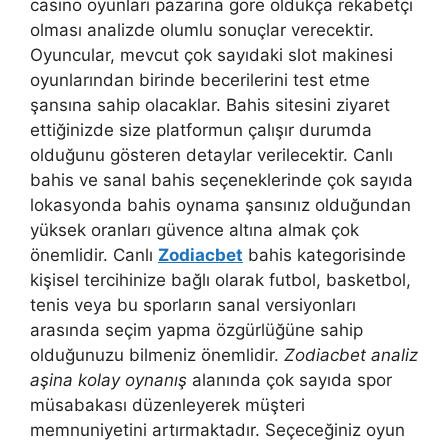
casino oyunları pazarına göre oldukça rekabetçi
olması analizde olumlu sonuçlar verecektir.
Oyuncular, mevcut çok sayıdaki slot makinesi
oyunlarından birinde becerilerini test etme
şansına sahip olacaklar. Bahis sitesini ziyaret
ettiğinizde size platformun çalışır durumda
olduğunu gösteren detaylar verilecektir. Canlı
bahis ve sanal bahis seçeneklerinde çok sayıda
lokasyonda bahis oynama şansınız olduğundan
yüksek oranları güvence altına almak çok
önemlidir. Canlı
Zodiacbet
bahis kategorisinde
kişisel tercihinize bağlı olarak futbol, ​​basketbol, ​​
tenis veya bu sporların sanal versiyonları
arasında seçim yapma özgürlüğüne sahip
olduğunuzu bilmeniz önemlidir.
Zodiacbet analiz
aşina kolay oynanış
alanında çok sayıda spor
müsabakası düzenleyerek müşteri
memnuniyetini artırmaktadır. Seçeceğiniz oyun