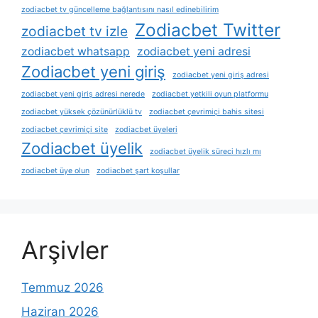
zodiacbet tv güncelleme bağlantısını nasıl edinebilirim
Zodiacbet Twitter
zodiacbet tv izle
zodiacbet whatsapp
zodiacbet yeni adresi
Zodiacbet yeni giriş
zodiacbet yeni giriş adresi
zodiacbet yeni giriş adresi nerede
zodiacbet yetkili oyun platformu
zodiacbet yüksek çözünürlüklü tv
zodiacbet çevrimiçi bahis sitesi
zodiacbet çevrimiçi site
zodiacbet üyeleri
Zodiacbet üyelik
zodiacbet üyelik süreci hızlı mı
zodiacbet üye olun
zodiacbet şart koşullar
Arşivler
Temmuz 2026
Haziran 2026