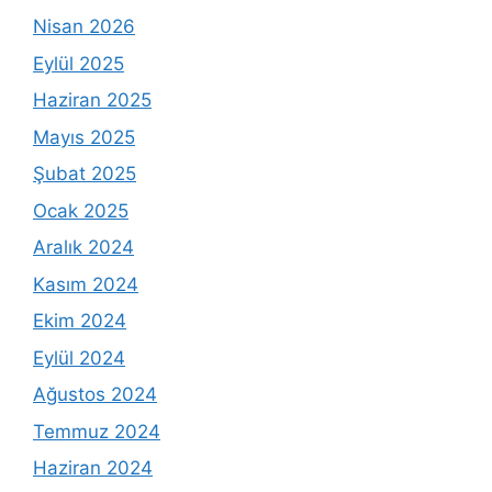
Nisan 2026
Eylül 2025
Haziran 2025
Mayıs 2025
Şubat 2025
Ocak 2025
Aralık 2024
Kasım 2024
Ekim 2024
Eylül 2024
Ağustos 2024
Temmuz 2024
Haziran 2024