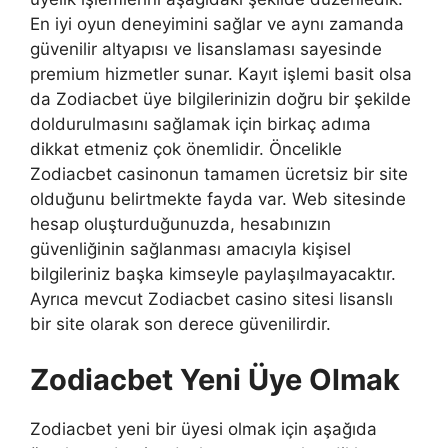
En iyi oyun deneyimini sağlar ve aynı zamanda
güvenilir altyapısı ve lisanslaması sayesinde
premium hizmetler sunar. Kayıt işlemi basit olsa
da Zodiacbet üye bilgilerinizin doğru bir şekilde
doldurulmasını sağlamak için birkaç adıma
dikkat etmeniz çok önemlidir. Öncelikle
Zodiacbet casinonun tamamen ücretsiz bir site
olduğunu belirtmekte fayda var. Web sitesinde
hesap oluşturduğunuzda, hesabınızın
güvenliğinin sağlanması amacıyla kişisel
bilgileriniz başka kimseyle paylaşılmayacaktır.
Ayrıca mevcut Zodiacbet casino sitesi lisanslı
bir site olarak son derece güvenilirdir.
Zodiacbet Yeni Üye Olmak
Zodiacbet yeni bir üyesi olmak için aşağıda