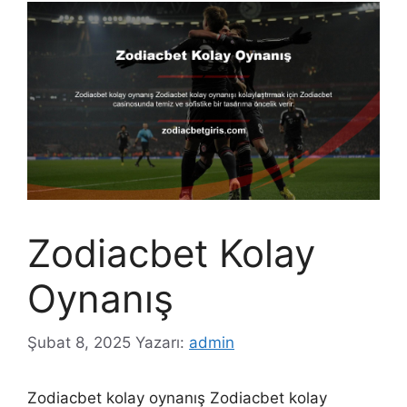
Zodiacbet Kolay
Oynanış
Şubat 8, 2025
Yazarı:
admin
Zodiacbet kolay oynanış Zodiacbet kolay