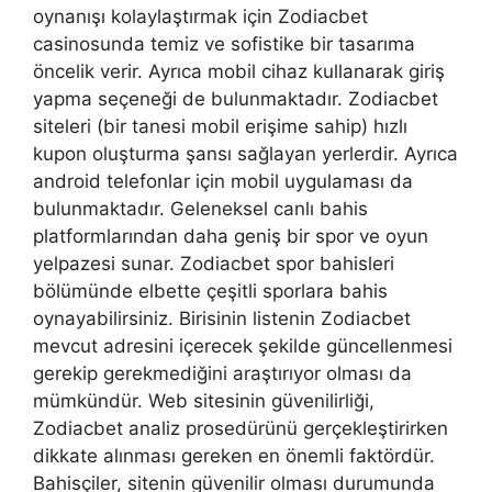
oynanışı kolaylaştırmak için Zodiacbet
casinosunda temiz ve sofistike bir tasarıma
öncelik verir. Ayrıca mobil cihaz kullanarak giriş
yapma seçeneği de bulunmaktadır. Zodiacbet
siteleri (bir tanesi mobil erişime sahip) hızlı
kupon oluşturma şansı sağlayan yerlerdir. Ayrıca
android telefonlar için mobil uygulaması da
bulunmaktadır. Geleneksel canlı bahis
platformlarından daha geniş bir spor ve oyun
yelpazesi sunar. Zodiacbet spor bahisleri
bölümünde elbette çeşitli sporlara bahis
oynayabilirsiniz. Birisinin listenin Zodiacbet
mevcut adresini içerecek şekilde güncellenmesi
gerekip gerekmediğini araştırıyor olması da
mümkündür. Web sitesinin güvenilirliği,
Zodiacbet analiz prosedürünü gerçekleştirirken
dikkate alınması gereken en önemli faktördür.
Bahisçiler, sitenin güvenilir olması durumunda