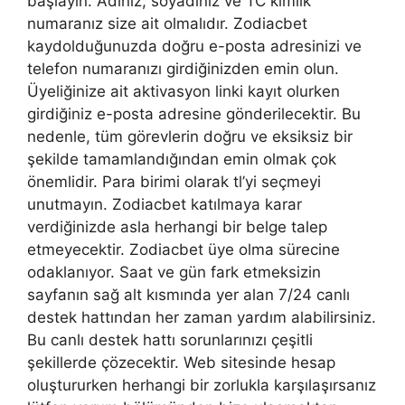
başlayın. Adınız, soyadınız ve TC kimlik
numaranız size ait olmalıdır. Zodiacbet
kaydolduğunuzda doğru e-posta adresinizi ve
telefon numaranızı girdiğinizden emin olun.
Üyeliğinize ait aktivasyon linki kayıt olurken
girdiğiniz e-posta adresine gönderilecektir. Bu
nedenle, tüm görevlerin doğru ve eksiksiz bir
şekilde tamamlandığından emin olmak çok
önemlidir. Para birimi olarak tl’yi seçmeyi
unutmayın. Zodiacbet katılmaya karar
verdiğinizde asla herhangi bir belge talep
etmeyecektir. Zodiacbet üye olma sürecine
odaklanıyor. Saat ve gün fark etmeksizin
sayfanın sağ alt kısmında yer alan 7/24 canlı
destek hattından her zaman yardım alabilirsiniz.
Bu canlı destek hattı sorunlarınızı çeşitli
şekillerde çözecektir. Web sitesinde hesap
oluştururken herhangi bir zorlukla karşılaşırsanız