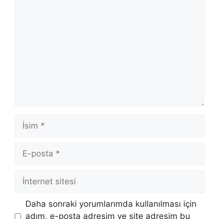
Yorum
İsim
E-
posta
İnternet
sitesi
Daha sonraki yorumlarımda kullanılması için
adım, e-posta adresim ve site adresim bu