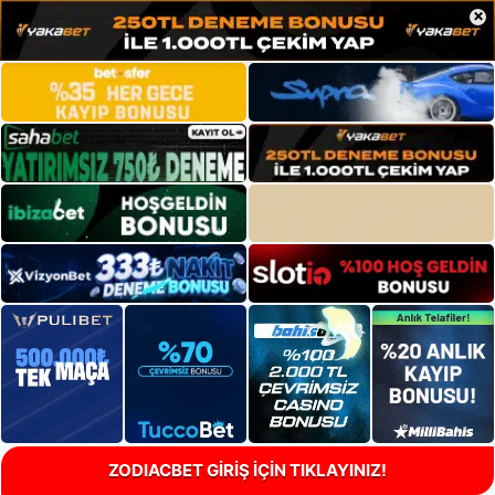
×
ZODIACBET GİRİŞ İÇİN TIKLAYINIZ!