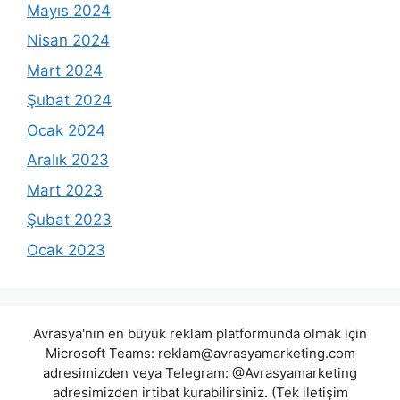
Mayıs 2024
Nisan 2024
Mart 2024
Şubat 2024
Ocak 2024
Aralık 2023
Mart 2023
Şubat 2023
Ocak 2023
Avrasya'nın en büyük reklam platformunda olmak için
Microsoft Teams:
reklam@avrasyamarketing.com
adresimizden veya Telegram: @Avrasyamarketing
adresimizden irtibat kurabilirsiniz. (Tek iletişim