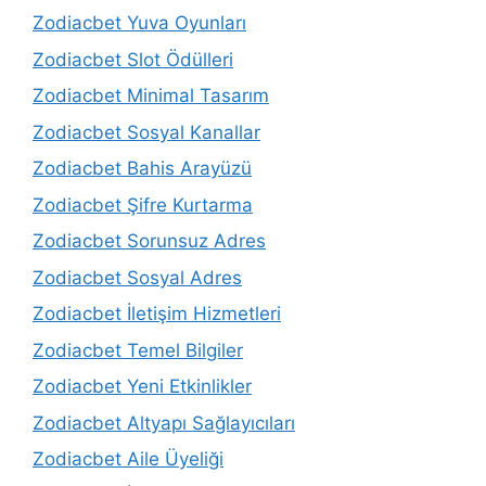
Zodiacbet Yuva Oyunları
Zodiacbet Slot Ödülleri
Zodiacbet Minimal Tasarım
Zodiacbet Sosyal Kanallar
Zodiacbet Bahis Arayüzü
Zodiacbet Şifre Kurtarma
Zodiacbet Sorunsuz Adres
Zodiacbet Sosyal Adres
Zodiacbet İletişim Hizmetleri
Zodiacbet Temel Bilgiler
Zodiacbet Yeni Etkinlikler
Zodiacbet Altyapı Sağlayıcıları
Zodiacbet Aile Üyeliği