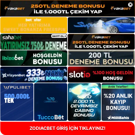
×
ZODIACBET GİRİŞ İÇİN TIKLAYINIZ!