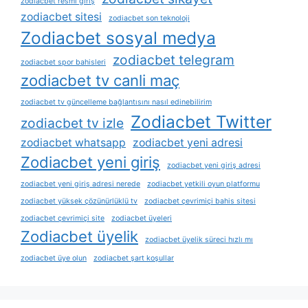
zodiacbet resmi giriş
zodiacbet sitesi
zodiacbet son teknoloji
Zodiacbet sosyal medya
zodiacbet telegram
zodiacbet spor bahisleri
zodiacbet tv canli maç
zodiacbet tv güncelleme bağlantısını nasıl edinebilirim
Zodiacbet Twitter
zodiacbet tv izle
zodiacbet whatsapp
zodiacbet yeni adresi
Zodiacbet yeni giriş
zodiacbet yeni giriş adresi
zodiacbet yeni giriş adresi nerede
zodiacbet yetkili oyun platformu
zodiacbet yüksek çözünürlüklü tv
zodiacbet çevrimiçi bahis sitesi
zodiacbet çevrimiçi site
zodiacbet üyeleri
Zodiacbet üyelik
zodiacbet üyelik süreci hızlı mı
zodiacbet üye olun
zodiacbet şart koşullar