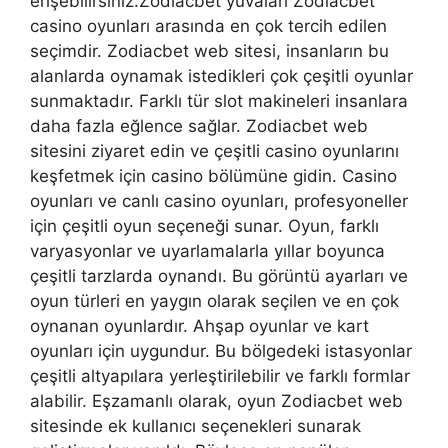
erişebilirsiniz.Zodiacbet yuvaları Zodiacbet
casino oyunları arasında en çok tercih edilen
seçimdir. Zodiacbet web sitesi, insanların bu
alanlarda oynamak istedikleri çok çeşitli oyunlar
sunmaktadır. Farklı tür slot makineleri insanlara
daha fazla eğlence sağlar. Zodiacbet web
sitesini ziyaret edin ve çeşitli casino oyunlarını
keşfetmek için casino bölümüne gidin. Casino
oyunları ve canlı casino oyunları, profesyoneller
için çeşitli oyun seçeneği sunar. Oyun, farklı
varyasyonlar ve uyarlamalarla yıllar boyunca
çeşitli tarzlarda oynandı. Bu görüntü ayarları ve
oyun türleri en yaygın olarak seçilen ve en çok
oynanan oyunlardır. Ahşap oyunlar ve kart
oyunları için uygundur. Bu bölgedeki istasyonlar
çeşitli altyapılara yerleştirilebilir ve farklı formlar
alabilir. Eşzamanlı olarak, oyun Zodiacbet web
sitesinde ek kullanıcı seçenekleri sunarak