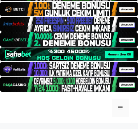
İçeriğe
atla
Menü