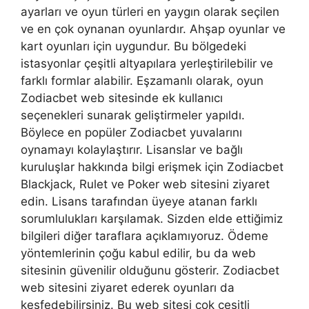
ayarları ve oyun türleri en yaygın olarak seçilen
ve en çok oynanan oyunlardır. Ahşap oyunlar ve
kart oyunları için uygundur. Bu bölgedeki
istasyonlar çeşitli altyapılara yerleştirilebilir ve
farklı formlar alabilir. Eşzamanlı olarak, oyun
Zodiacbet web sitesinde ek kullanıcı
seçenekleri sunarak geliştirmeler yapıldı.
Böylece en popüler Zodiacbet yuvalarını
oynamayı kolaylaştırır. Lisanslar ve bağlı
kuruluşlar hakkında bilgi erişmek için Zodiacbet
Blackjack, Rulet ve Poker web sitesini ziyaret
edin. Lisans tarafından üyeye atanan farklı
sorumlulukları karşılamak. Sizden elde ettiğimiz
bilgileri diğer taraflara açıklamıyoruz. Ödeme
yöntemlerinin çoğu kabul edilir, bu da web
sitesinin güvenilir olduğunu gösterir. Zodiacbet
web sitesini ziyaret ederek oyunları da
keşfedebilirsiniz. Bu web sitesi çok çeşitli