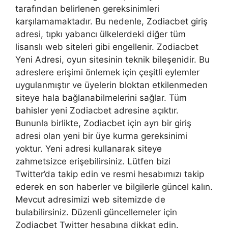
tarafından belirlenen gereksinimleri
karşılamamaktadır. Bu nedenle, Zodiacbet giriş
adresi, tıpkı yabancı ülkelerdeki diğer tüm
lisanslı web siteleri gibi engellenir. Zodiacbet
Yeni Adresi, oyun sitesinin teknik bileşenidir. Bu
adreslere erişimi önlemek için çeşitli eylemler
uygulanmıştır ve üyelerin bloktan etkilenmeden
siteye hala bağlanabilmelerini sağlar. Tüm
bahisler yeni Zodiacbet adresine açıktır.
Bununla birlikte, Zodiacbet için ayrı bir giriş
adresi olan yeni bir üye kurma gereksinimi
yoktur. Yeni adresi kullanarak siteye
zahmetsizce erişebilirsiniz. Lütfen bizi
Twitter’da takip edin ve resmi hesabımızı takip
ederek en son haberler ve bilgilerle güncel kalın.
Mevcut adresimizi web sitemizde de
bulabilirsiniz. Düzenli güncellemeler için
Zodiacbet Twitter hesabına dikkat edin.