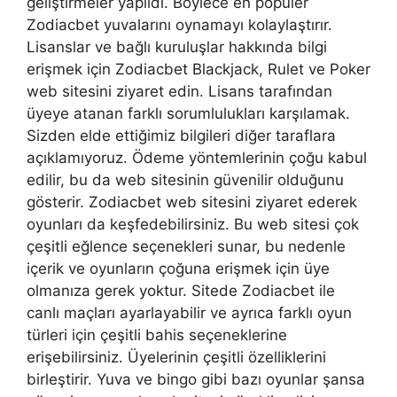
geliştirmeler yapıldı. Böylece en popüler
Zodiacbet yuvalarını oynamayı kolaylaştırır.
Lisanslar ve bağlı kuruluşlar hakkında bilgi
erişmek için Zodiacbet Blackjack, Rulet ve Poker
web sitesini ziyaret edin. Lisans tarafından
üyeye atanan farklı sorumlulukları karşılamak.
Sizden elde ettiğimiz bilgileri diğer taraflara
açıklamıyoruz. Ödeme yöntemlerinin çoğu kabul
edilir, bu da web sitesinin güvenilir olduğunu
gösterir. Zodiacbet web sitesini ziyaret ederek
oyunları da keşfedebilirsiniz. Bu web sitesi çok
çeşitli eğlence seçenekleri sunar, bu nedenle
içerik ve oyunların çoğuna erişmek için üye
olmanıza gerek yoktur. Sitede Zodiacbet ile
canlı maçları ayarlayabilir ve ayrıca farklı oyun
türleri için çeşitli bahis seçeneklerine
erişebilirsiniz. Üyelerinin çeşitli özelliklerini
birleştirir. Yuva ve bingo gibi bazı oyunlar şansa