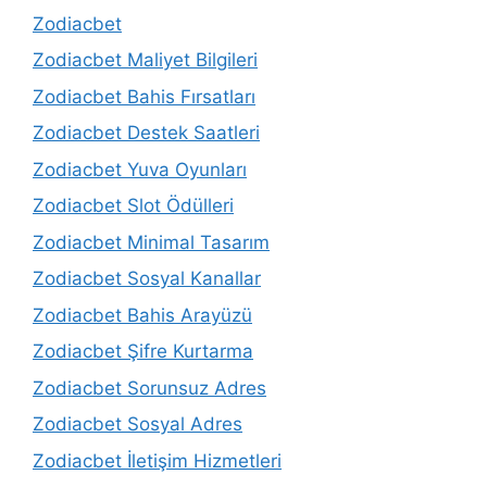
Zodiacbet
Zodiacbet Maliyet Bilgileri
Zodiacbet Bahis Fırsatları
Zodiacbet Destek Saatleri
Zodiacbet Yuva Oyunları
Zodiacbet Slot Ödülleri
Zodiacbet Minimal Tasarım
Zodiacbet Sosyal Kanallar
Zodiacbet Bahis Arayüzü
Zodiacbet Şifre Kurtarma
Zodiacbet Sorunsuz Adres
Zodiacbet Sosyal Adres
Zodiacbet İletişim Hizmetleri