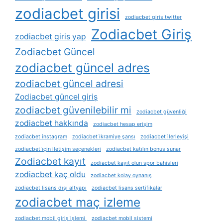
zodiacbet girisi
zodiacbet giris twitter
Zodiacbet Giriş
zodiacbet giris yap
Zodiacbet Güncel
zodiacbet güncel adres
zodiacbet güncel adresi
Zodiacbet güncel giriş
zodiacbet güvenilebilir mi
zodiacbet güvenliği
zodiacbet hakkında
zodiacbet hesap erişim
zodiacbet instagram
zodiacbet i̇kramiye şansı
zodiacbet i̇lerleyişi
zodiacbet i̇çin i̇letişim seçenekleri
zodiacbet katılın bonus sunar
Zodiacbet kayıt
zodiacbet kayıt olun spor bahisleri
zodiacbet kaç oldu
zodiacbet kolay oynanış
zodiacbet lisans dışı altyapı
zodiacbet lisans sertifikalar
zodiacbet maç izleme
zodiacbet mobil giriş i̇şlemi
zodiacbet mobil sistemi