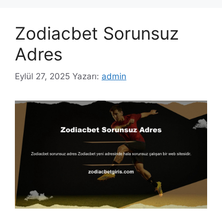
Zodiacbet Sorunsuz
Adres
Eylül 27, 2025
Yazarı:
admin