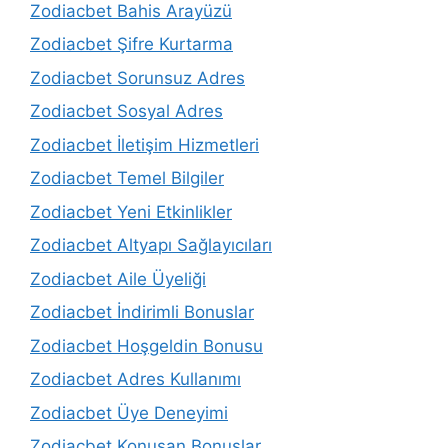
Zodiacbet Bahis Arayüzü
Zodiacbet Şifre Kurtarma
Zodiacbet Sorunsuz Adres
Zodiacbet Sosyal Adres
Zodiacbet İletişim Hizmetleri
Zodiacbet Temel Bilgiler
Zodiacbet Yeni Etkinlikler
Zodiacbet Altyapı Sağlayıcıları
Zodiacbet Aile Üyeliği
Zodiacbet İndirimli Bonuslar
Zodiacbet Hoşgeldin Bonusu
Zodiacbet Adres Kullanımı
Zodiacbet Üye Deneyimi
Zodiacbet Konuşan Bonuslar