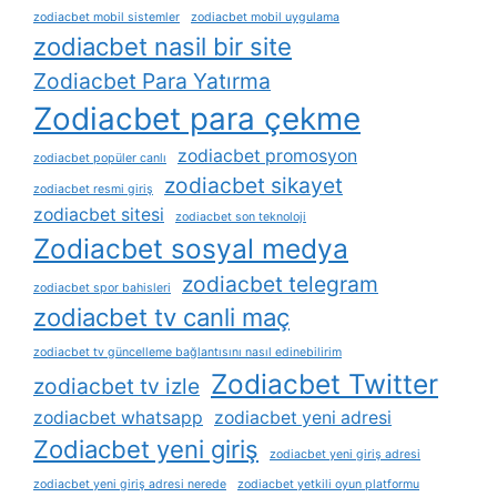
zodiacbet mobil sistemler
zodiacbet mobil uygulama
zodiacbet nasil bir site
Zodiacbet Para Yatırma
Zodiacbet para çekme
zodiacbet promosyon
zodiacbet popüler canlı
zodiacbet sikayet
zodiacbet resmi giriş
zodiacbet sitesi
zodiacbet son teknoloji
Zodiacbet sosyal medya
zodiacbet telegram
zodiacbet spor bahisleri
zodiacbet tv canli maç
zodiacbet tv güncelleme bağlantısını nasıl edinebilirim
Zodiacbet Twitter
zodiacbet tv izle
zodiacbet whatsapp
zodiacbet yeni adresi
Zodiacbet yeni giriş
zodiacbet yeni giriş adresi
zodiacbet yeni giriş adresi nerede
zodiacbet yetkili oyun platformu