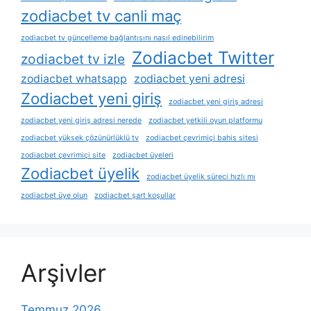
zodiacbet tv canli maç
zodiacbet tv güncelleme bağlantısını nasıl edinebilirim
Zodiacbet Twitter
zodiacbet tv izle
zodiacbet whatsapp
zodiacbet yeni adresi
Zodiacbet yeni giriş
zodiacbet yeni giriş adresi
zodiacbet yeni giriş adresi nerede
zodiacbet yetkili oyun platformu
zodiacbet yüksek çözünürlüklü tv
zodiacbet çevrimiçi bahis sitesi
zodiacbet çevrimiçi site
zodiacbet üyeleri
Zodiacbet üyelik
zodiacbet üyelik süreci hızlı mı
zodiacbet üye olun
zodiacbet şart koşullar
Arşivler
Temmuz 2026