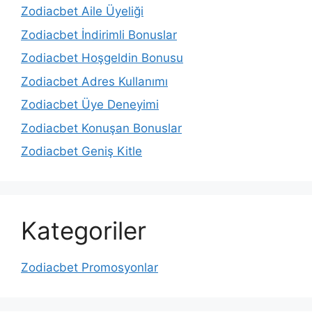
Zodiacbet Aile Üyeliği
Zodiacbet İndirimli Bonuslar
Zodiacbet Hoşgeldin Bonusu
Zodiacbet Adres Kullanımı
Zodiacbet Üye Deneyimi
Zodiacbet Konuşan Bonuslar
Zodiacbet Geniş Kitle
Kategoriler
Zodiacbet Promosyonlar