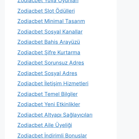
Zodiacbet Yuva Oyunları
Zodiacbet Slot Ödülleri
Zodiacbet Minimal Tasarım
Zodiacbet Sosyal Kanallar
Zodiacbet Bahis Arayüzü
Zodiacbet Şifre Kurtarma
Zodiacbet Sorunsuz Adres
Zodiacbet Sosyal Adres
Zodiacbet İletişim Hizmetleri
Zodiacbet Temel Bilgiler
Zodiacbet Yeni Etkinlikler
Zodiacbet Altyapı Sağlayıcıları
Zodiacbet Aile Üyeliği
Zodiacbet İndirimli Bonuslar