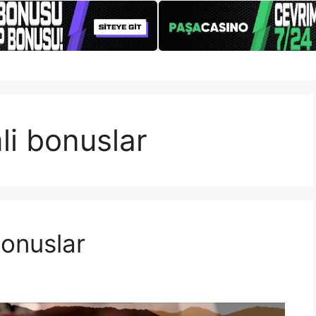
mli bonuslar
Bonuslar