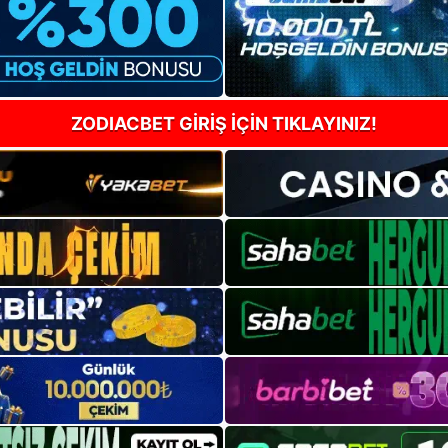
ZODIACBET GİRİŞ İÇİN TIKLAYINIZ!