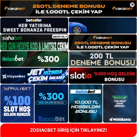
×
ZODIACBET GİRİŞ İÇİN TIKLAYINIZ!