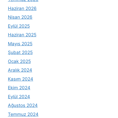
Haziran 2026
Nisan 2026
Eylül 2025
Haziran 2025
Mayıs 2025
Şubat 2025
Ocak 2025
Aralık 2024
Kasım 2024
Ekim 2024
Eylül 2024
Ağustos 2024
Temmuz 2024