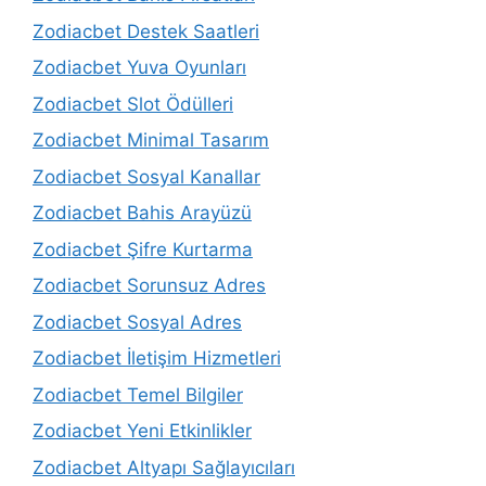
Zodiacbet Destek Saatleri
Zodiacbet Yuva Oyunları
Zodiacbet Slot Ödülleri
Zodiacbet Minimal Tasarım
Zodiacbet Sosyal Kanallar
Zodiacbet Bahis Arayüzü
Zodiacbet Şifre Kurtarma
Zodiacbet Sorunsuz Adres
Zodiacbet Sosyal Adres
Zodiacbet İletişim Hizmetleri
Zodiacbet Temel Bilgiler
Zodiacbet Yeni Etkinlikler
Zodiacbet Altyapı Sağlayıcıları