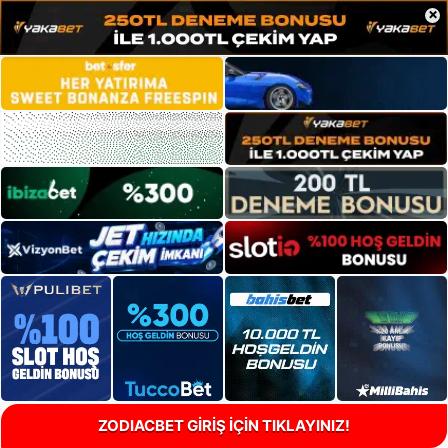
×
ZODIACBET GİRİŞ İÇİN TIKLAYINIZ!