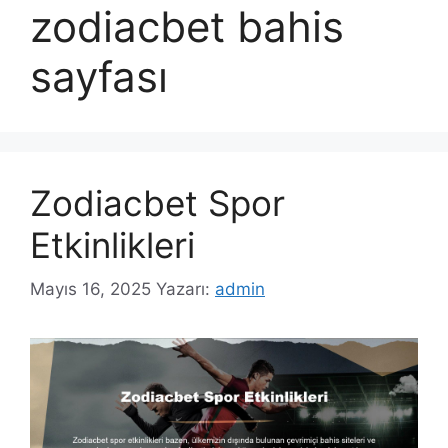
zodiacbet bahis
sayfası
Zodiacbet Spor
Etkinlikleri
Mayıs 16, 2025
Yazarı:
admin