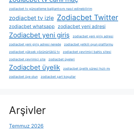
zodiacbet tv güncelleme bağlantısını nasıl edinebilirim
Zodiacbet Twitter
zodiacbet tv izle
zodiacbet whatsapp
zodiacbet yeni adresi
Zodiacbet yeni giriş
zodiacbet yeni giriş adresi
zodiacbet yeni giriş adresi nerede
zodiacbet yetkili oyun platformu
zodiacbet yüksek çözünürlüklü tv
zodiacbet çevrimiçi bahis sitesi
zodiacbet çevrimiçi site
zodiacbet üyeleri
Zodiacbet üyelik
zodiacbet üyelik süreci hızlı mı
zodiacbet üye olun
zodiacbet şart koşullar
Arşivler
Temmuz 2026