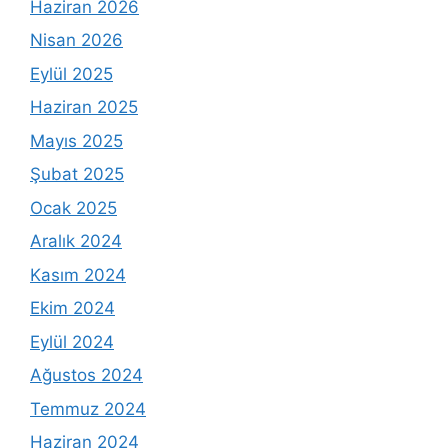
Haziran 2026
Nisan 2026
Eylül 2025
Haziran 2025
Mayıs 2025
Şubat 2025
Ocak 2025
Aralık 2024
Kasım 2024
Ekim 2024
Eylül 2024
Ağustos 2024
Temmuz 2024
Haziran 2024